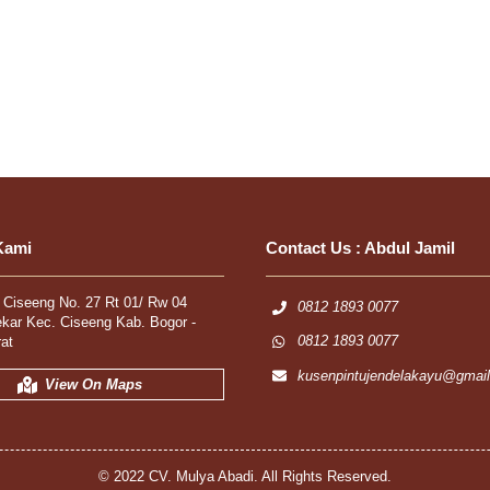
Kami
Contact Us :
Abdul Jamil
r Ciseeng No. 27 Rt 01/ Rw 04
0812 1893 0077
ekar Kec. Ciseeng Kab. Bogor -
0812 1893 0077
at
kusenpintujendelakayu@gmai
View On Maps
© 2022 CV. Mulya Abadi. All Rights Reserved.