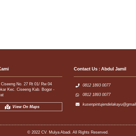
Kami
Contact Us :
Abdul Jamil
r Ciseeng No. 27 Rt 01/ Rw 04
0812 1893 0077
ekar Kec. Ciseeng Kab. Bogor -
0812 1893 0077
at
kusenpintujendelakayu@gmai
View On Maps
© 2022 CV. Mulya Abadi. All Rights Reserved.